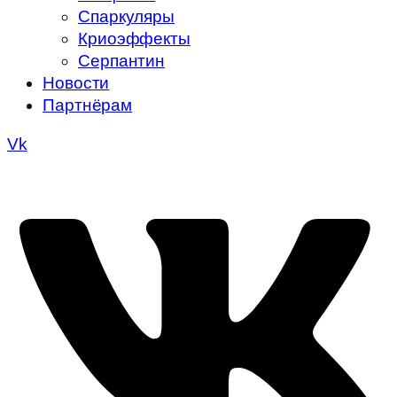
Спаркуляры
Криоэффекты
Серпантин
Новости
Партнёрам
Vk